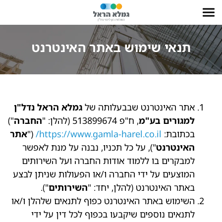
תנאי שימוש באתר האינטרנט
אתר האינטרנט שבבעלותה של
גמלא הראל נדל"ן
למגורים בע"מ
, ח"פ 513899674 (להלן: "
החברה
")
בכתובת:
https://www.gamla-harel.co.il
/
("
אתר
האינטרנט
"), על כל תכניו, נבנה על מנת לאפשר
למבקרים בו ללמוד אודות החברה ועל השירותים
המוצעים על ידי החברה ו/או הפעולות שניתן לבצע
באתר האינטרנט (להלן, יחד: "
השירותים
").
השימוש באתר האינטרנט כפוף לתנאים שלהלן ו/או
לתנאים נוספים שיקבעו בכפוף לכל דין על ידי