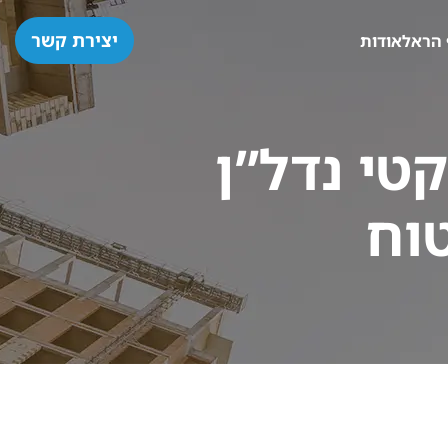
יצירת קשר
 הראל
אודות
טי נדל”ן
וח