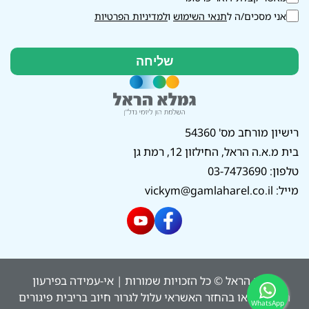
אני מסכים/ה ל
תנאי השימוש
ו
למדיניות הפרטיות
רישיון מורחב מס' 54360
בית מ.א.ה הראל, החילזון 12, רמת גן
טלפון:
03-7473690
מייל:
vickym@gamlaharel.co.il
גמלא הראל © כל הזכויות שמורות | אי-עמידה בפירעון
ההלוואה או בהחזר האשראי עלול לגרור חיוב בריבית פיגורים
WhatsApp