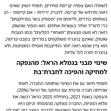
לשאלה האם צפויה קריסת מחירים, תפוחי השיב שאינו
רואה תרחיש של קריסה. לדבריו, ירידות – אם קיימות – הן
באחוזים בודדים, וליזמים אין “מספיק בשר בפרויקטים”
כדי להוריד מחיר בעשרות אחוזים. הוא הוסיף שהשוק
רואה לא מעט מבצעים “מאחורי הקלעים” (כמו הטבות
שונות), שאינם בהכרח משתקפים במדדים. במבט קדימה,
הוא ציין שהוא רואה יותר התייצבות ואפילו התמתנות, ולא
בהכרח חזרה לגל עליות.
שינוי מבני בגמלא הראל: מהנפקה
למחיקה והפיכה לחברת־בת
תפוחי תיאר גם את השינוי שחוותה החברה: לאחר
שהייתה חברה פרטית עם החזקה של הראל (20%)
והנפקה בשנת 2021, בתחילת 2025 הראל רכשה את
מלוא המניות, החברה נמחקה מהמסחר וכיום היא
חברת־בת של הראל השקעות. לדבריו, במצב כזה “אין לנו